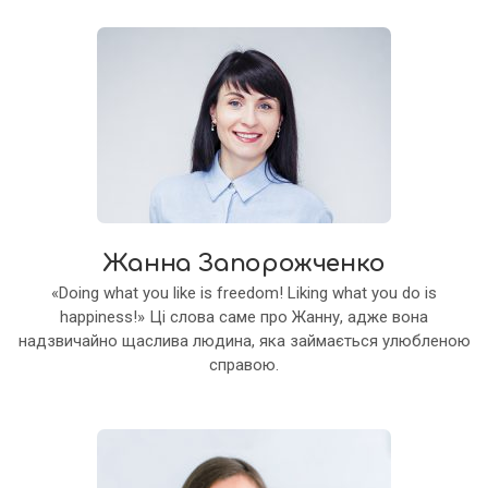
Жанна Запорожченко
«Doing what you like is freedom! Liking what you do is
happiness!» Ці слова саме про Жанну, адже вона
надзвичайно щаслива людина, яка займається улюбленою
справою.