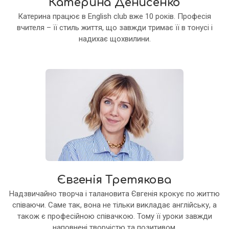
Катерина Денисенко
Катерина працює в English club вже 10 років. Професія
вчителя – її стиль життя, що завжди тримає її в тонусі і
надихає щохвилини.
Євгенія Третякова
Надзвичайно творча і талановита Євгенія крокує по життю
співаючи. Саме так, вона не тільки викладає англійську, а
також є професійною співачкою. Тому її уроки завжди
наповнені творчістю та позитивом.