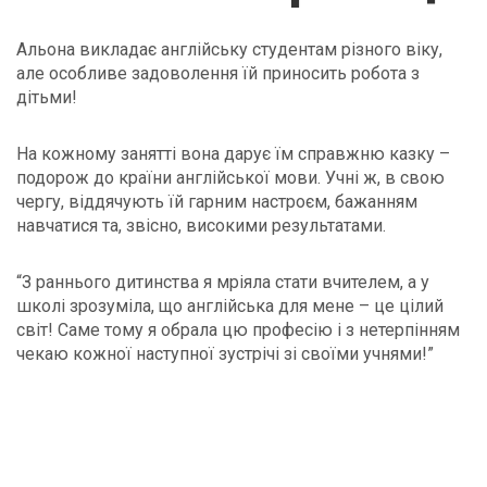
Альона викладає англійську студентам різного віку,
але особливе задоволення їй приносить робота з
дітьми!
На кожному занятті вона дарує їм справжню казку –
подорож до країни англійської мови. Учні ж, в свою
чергу, віддячують їй гарним настроєм, бажанням
навчатися та, звісно, високими результатами.
“З раннього дитинства я мріяла стати вчителем, а у
школі зрозуміла, що англійська для мене – це цілий
світ! Саме тому я обрала цю професію і з нетерпінням
чекаю кожної наступної зустрічі зі своїми учнями!”